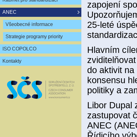
zapojení spo
ANEC
Upozorňujem
25-leté úspě
Všeobecné informace
standardizac
Strategie programy priority
Hlavním cíle
ISO COPOLCO
zviditelňov
Kontakty
do aktivit n
konsensu hl
politiky a z
Libor Dupal 
zastupovat 
ANEC (ANEC 
Řídicího vý