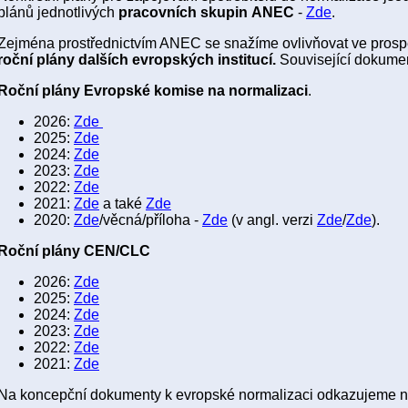
plánů
jednotlivých
pracovních skupin ANEC
-
Zde
.
Zejména prostřednictvím ANEC se snažíme ovlivňovat ve prosp
roční plány dalších evropských institucí.
Související dokumen
Roční plány Evropské komise na normalizaci
.
2026:
Zde
2025:
Zde
2024:
Zde
2023:
Zde
2022:
Zde
2021:
Zde
a také
Zde
2020:
Zde
/věcná/příloha -
Zde
(v angl. verzi
Zde
/
Zde
).
Roční plány CEN/CLC
2026:
Zde
2025:
Zde
2024:
Zde
2023:
Zde
2022:
Zde
2021:
Zde
Na koncepční dokumenty k evropské normalizaci odkazujeme n