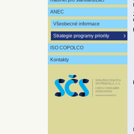
ANEC
Všeobecné informace
Strategie programy priority
ISO COPOLCO
Kontakty