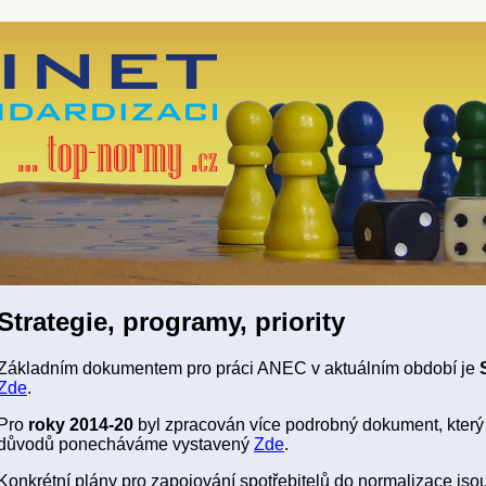
Strategie, programy, priority
Základním dokumentem pro práci ANEC v aktuálním období je
Zde
.
Pro
roky 2014-20
byl zpracován více podrobný dokument, který z
důvodů ponecháváme vystavený
Zde
.
Konkrétní plány pro zapojování spotřebitelů do normalizace jso