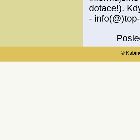
dotace!). Kd
- info(@)top
Posle
© Kabinet