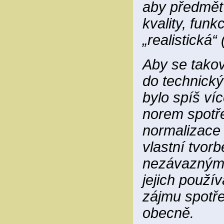
aby předmět
kvality, funk
„realistická“
Aby se takov
do technický
bylo spíš víc
norem spotře
normalizace 
vlastní tvor
nezávaznými 
jejich použí
zájmu spotřeb
obecně.