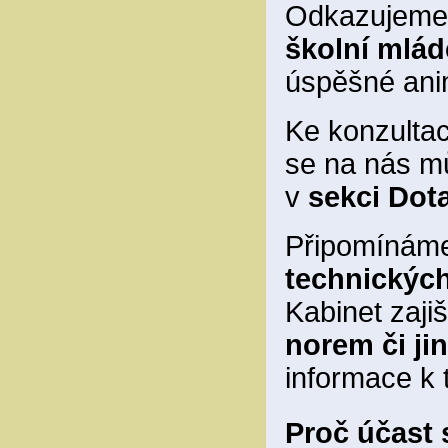
Odkazujeme n
školní mlá
úspěšné ani
Ke konzultac
se na nás mů
v
sekci Dot
Připomínám
technickýc
Kabinet zaj
norem či j
informace k
Proč účast 