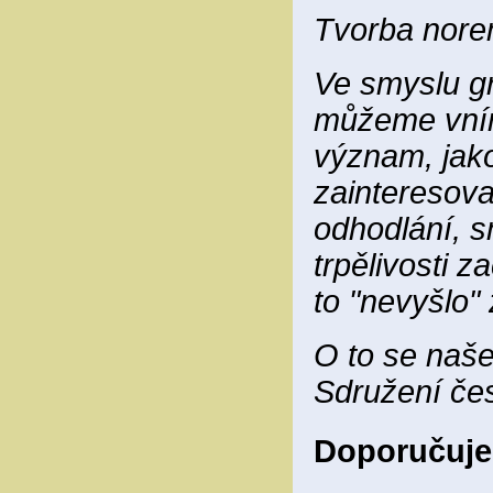
Tvorba norem
Ve smyslu gr
můžeme vníma
význam, jako
zainteresovan
odhodlání, s
trpělivosti z
to "nevyšlo"
O to se naše
Sdružení čes
Doporučuje