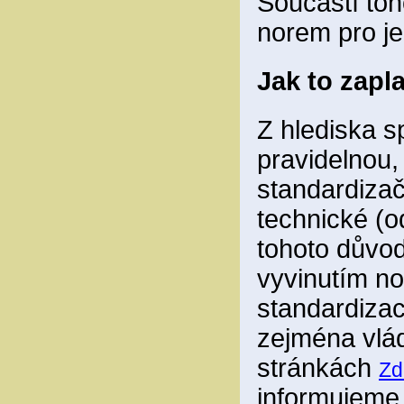
Součástí toh
norem pro je
Jak to zapl
Z hlediska sp
pravidelnou,
standardizač
technické (o
tohoto důvod
vyvinutím no
standardizace
zejména vlád
stránkách
Zd
informujem