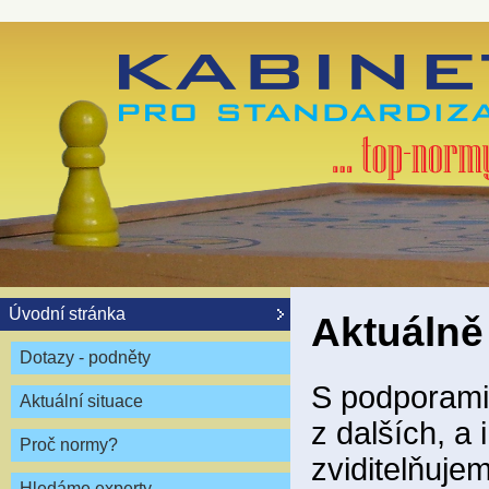
Úvodní stránka
Aktuálně
Dotazy - podněty
S podporami 
Aktuální situace
z dalších, a
Proč normy?
zviditelňuje
Hledáme experty