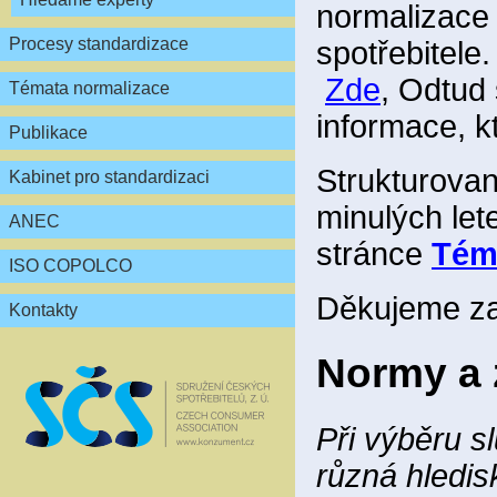
normalizace č
Procesy standardizace
spotřebitele
Zde
, Odtud
Témata normalizace
informace, k
Publikace
Strukturovan
Kabinet pro standardizaci
minulých let
ANEC
stránce
Tém
ISO COPOLCO
Děkujeme za
Kontakty
Normy a 
Při výběru s
různá hledi