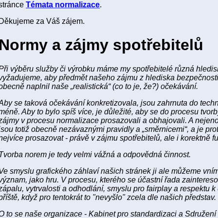
stránce
Témata normalizace
.
Děkujeme za Váš zájem.
Normy a zájmy spotřebitelů
Při výběru služby či výrobku máme my spotřebitelé různá hledi
vyžadujeme, aby předmět našeho zájmu z hlediska bezpečnosti, kva
obecně naplnil naše „realistická“ (co to je, že?) očekávání.
Aby se taková očekávání konkretizovala, jsou zahrnuta do techn
méně. Aby to bylo spíš více, je důležité, aby se do procesu tvor
zájmy v procesu normalizace prosazovali a obhajovali. A nejeno
jsou totiž obecně nezávaznými pravidly a „směrnicemi“, a je prot
nejvíce prosazovat - právě v zájmu spotřebitelů, ale i korektně f
Tvorba norem je tedy velmi vážná a odpovědná činnost.
Ve smyslu grafického záhlaví našich stránek ji ale můžeme vníma
význam, jako hru. V procesu, kterého se účastní řada zaintereso
zápalu, vytrvalosti a odhodlání, smyslu pro fairplay a respektu k
příště, když pro tentokrát to "nevyšlo" zcela dle našich představ.
O to se naše organizace - Kabinet pro standardizaci a Sdružení 