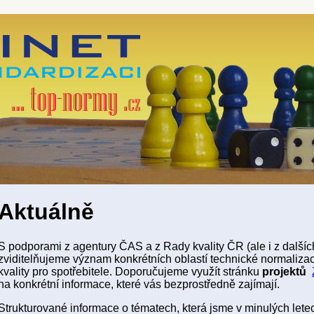
Aktuálně
S podporami z agentury ČAS a z Rady kvality ČR (ale i z dalších
zviditelňujeme význam konkrétních oblastí technické normalizace 
kvality pro spotřebitele. Doporučujeme využít stránku
projektů
na konkrétní informace, které vás bezprostředně zajímají.
Strukturované informace o tématech, která jsme v minulých lete