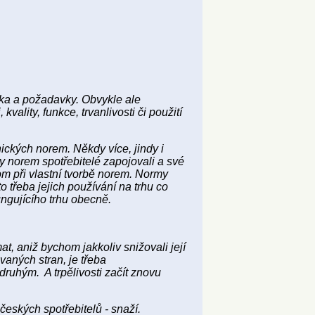
ska a požadavky. Obvykle ale
lity, funkce, trvanlivosti či použití
ických norem. Někdy více, jindy i
by norem spotřebitelé zapojovali a své
m při vlastní tvorbě norem. Normy
o třeba jejich používání na trhu co
ungujícího trhu obecně.
t, aniž bychom jakkoliv snižovali její
vaných stran, je třeba
 druhým. A trpělivosti začít znovu
českých spotřebitelů - snaží.