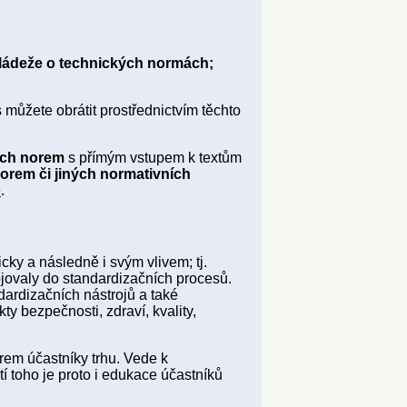
mládeže o technických normách;
 můžete obrátit prostřednictvím těchto
kých norem
s přímým vstupem k textům
orem či jiných normativních
e
.
icky a následně i svým vlivem; tj.
ojovaly do standardizačních procesů.
dardizačních nástrojů a také
y bezpečnosti, zdraví, kvality,
orem účastníky trhu. Vede k
tí toho je proto i edukace účastníků