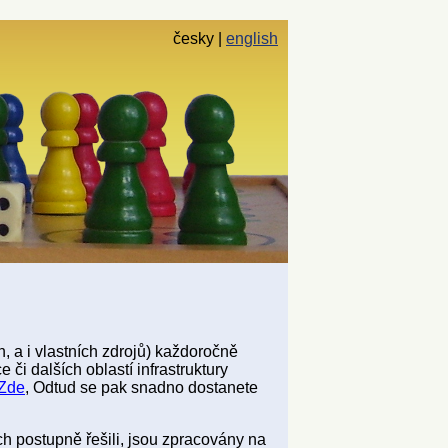
česky
english
, a i vlastních zdrojů) každoročně
či dalších oblastí infrastruktury
Zde
, Odtud se pak snadno dostanete
ch postupně řešili, jsou zpracovány na