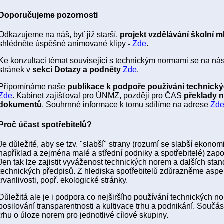
Doporučujeme pozornosti
Odkazujeme na náš, byť již starší,
projekt vzdělávání školní 
shlédněte úspěšné animované klipy
-
Zde
.
Ke konzultaci témat související s technickým normami se na nás
stránek v
sekci Dotazy a podněty
Zde
.
Připomínáme naše
publikace k podpoře používání technic
Zde
. Kabinet zajišťoval pro ÚNMZ, později pro ČAS
překlady n
dokumentů
. Souhrnné informace k tomu sdílíme na adrese
Zd
Proč účast spotřebitelů?
Je důležité, aby se tzv. "slabší" strany (rozumí se slabší ekonom
například a zejména malé a střední podniky a spotřebitelé) zap
Jen tak lze zajistit vyváženost technických norem a dalších stan
technických předpisů. Z hlediska spotřebitelů zdůrazněme aspekt
trvanlivosti, popř. ekologické stránky.
Důležitá ale je i podpora co nejširšího používání technických n
posilování transparentnosti a kultivace trhu a podnikání. Součás
trhu o úloze norem pro jednotlivé cílové skupiny.