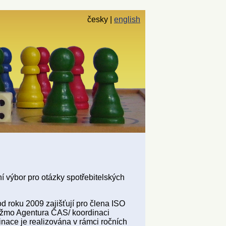
česky
english
 výbor pro otázky spotřebitelských
od roku 2009 zajišťují pro člena ISO
žmo Agentura ČAS/ koordinaci
nace je realizována v rámci ročních