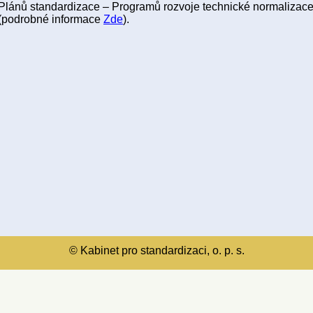
Plánů standardizace – Programů rozvoje technické normaliza
(podrobné informace
Zde
).
© Kabinet pro standardizaci, o. p. s.