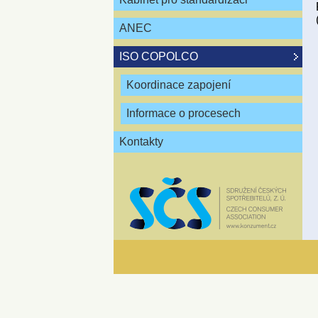
ANEC
ISO COPOLCO
Koordinace zapojení
Informace o procesech
Kontakty