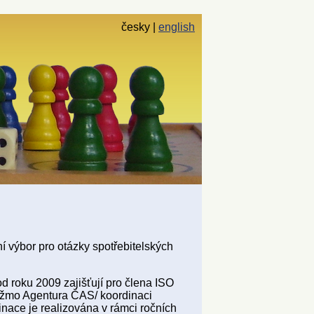
česky
english
 výbor pro otázky spotřebitelských
od roku 2009 zajišťují pro člena ISO
žmo Agentura ČAS/ koordinaci
nace je realizována v rámci ročních