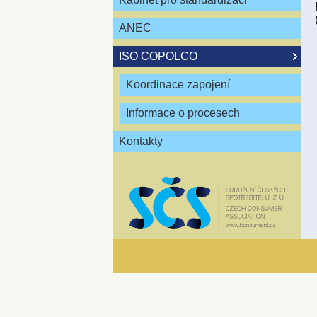
ANEC
ISO COPOLCO
Koordinace zapojení
Informace o procesech
Kontakty