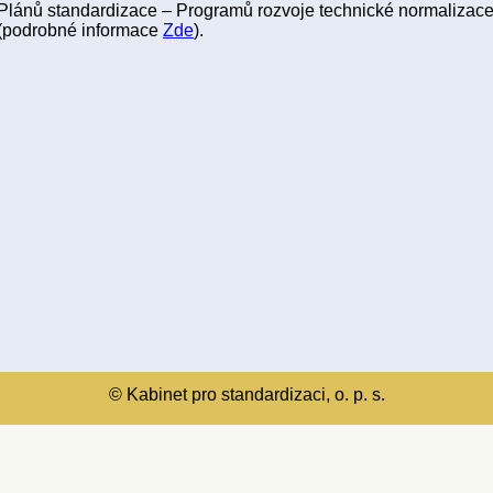
Plánů standardizace – Programů rozvoje technické normaliza
(podrobné informace
Zde
).
© Kabinet pro standardizaci, o. p. s.