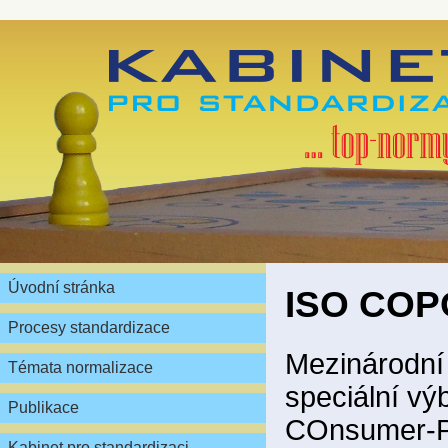
Úvodní stránka
ISO CO
Procesy standardizace
Mezinárodní
Témata normalizace
speciální výb
Publikace
COnsumer-P
Kabinet pro standardizaci