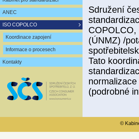
Sdružení čes
ANEC
standardizac
ISO COPOLCO
COPOLCO, kt
Koordinace zapojení
(ÚNMZ) /pot
spotřebitels
Informace o procesech
Tato koordin
Kontakty
standardiza
normalizace
(podrobné i
© Kabinet