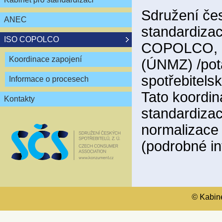
Sdružení čes
ANEC
standardizac
ISO COPOLCO
COPOLCO, kt
Koordinace zapojení
(ÚNMZ) /pot
spotřebitels
Informace o procesech
Tato koordin
Kontakty
standardiza
normalizace
(podrobné i
© Kabinet