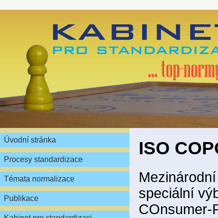
Úvodní stránka
ISO CO
Procesy standardizace
Mezinárodní
Témata normalizace
speciální výb
Publikace
COnsumer-P
Kabinet pro standardizaci