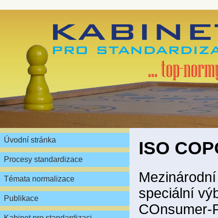
Úvodní stránka
ISO CO
Procesy standardizace
Mezinárodní
Témata normalizace
speciální výb
Publikace
COnsumer-P
Kabinet pro standardizaci