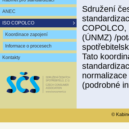
Sdružení čes
ANEC
standardizac
ISO COPOLCO
COPOLCO, kt
Koordinace zapojení
(ÚNMZ) /pot
spotřebitels
Informace o procesech
Tato koordin
Kontakty
standardiza
normalizace
(podrobné i
© Kabinet