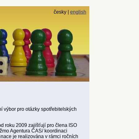
česky
english
 výbor pro otázky spotřebitelských
od roku 2009 zajišťují pro člena ISO
žmo Agentura ČAS/ koordinaci
nace je realizována v rámci ročních