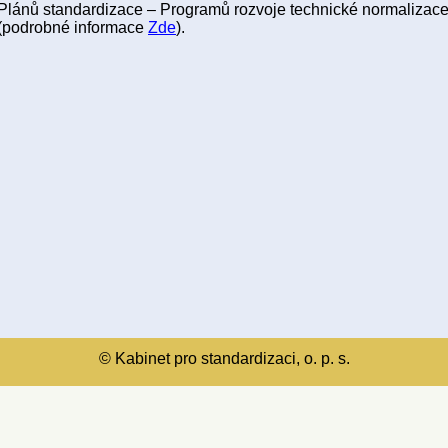
Plánů standardizace – Programů rozvoje technické normaliza
(podrobné informace
Zde
).
© Kabinet pro standardizaci, o. p. s.