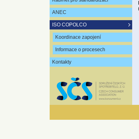
ANEC
ISO COPOLCO
Koordinace zapojení
Informace o procesech
Kontakty