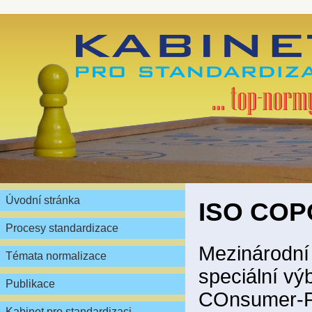
Úvodní stránka
ISO CO
Procesy standardizace
Mezinárodní
Témata normalizace
speciální výb
Publikace
COnsumer-P
Kabinet pro standardizaci