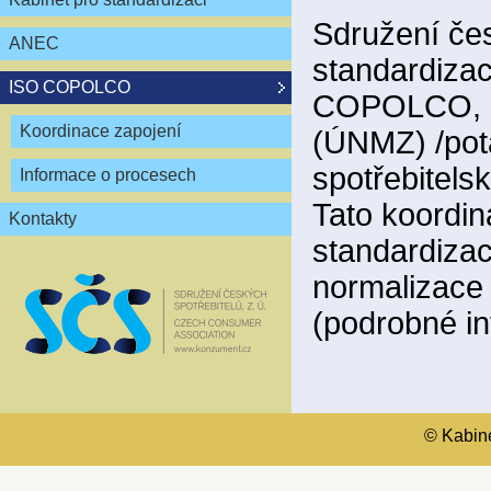
Sdružení čes
ANEC
standardizac
ISO COPOLCO
COPOLCO, kt
Koordinace zapojení
(ÚNMZ) /pot
spotřebitels
Informace o procesech
Tato koordin
Kontakty
standardiza
normalizace
(podrobné i
© Kabinet