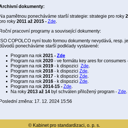
Archivní dokumenty:
Na pamětnou ponecháváme starší strategie: strategie pro roky
2
pro
roky
2011 až 2015 -
Zde
.
Roční pracovní programy a související dokumenty:
ISO COPOLCO nyní touto formou dokumenty nevydává, resp. je 
důvodů ponecháváme starší podklady vystavené:
Program na rok
2021 -
Zde
Program na rok
2020
- ve formátu key ares for consumers 
Program na rok
2019
- k dispozici
Zde
.
Program na rok
2018
- k dispozici
Zde
.
Program na rok
2017
- k dispozici
Zde
.
Program na rok
2016
- k dispozici
Zde
.
Program na rok
2014-15 -
Zde
.
Na roky
2013 až 14
byl schválen přiložený program -
Zde
.
Poslední změna: 17. 12. 2024 15:56
© Kabinet pro standardizaci, o. p. s.