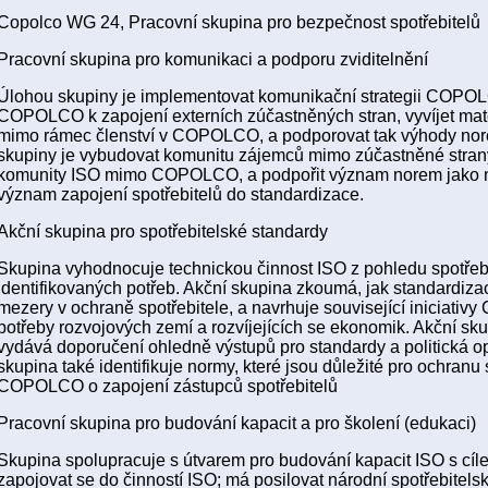
Copolco WG 24, Pracovní skupina pro bezpečnost spotřebitelů
Pracovní skupina pro komunikaci a podporu zviditelnění
Úlohou skupiny je implementovat komunikační strategii COPOL
COPOLCO k zapojení externích zúčastněných stran, vyvíjet mate
mimo rámec členství v COPOLCO, a podporovat tak výhody nore
skupiny je vybudovat komunitu zájemců mimo zúčastněné stran
komunity ISO mimo COPOLCO, a podpořit význam norem jako nás
význam zapojení spotřebitelů do standardizace.
Akční skupina pro spotřebitelské standardy
Skupina vyhodnocuje technickou činnost ISO z pohledu spotřebi
identifikovaných potřeb. Akční skupina zkoumá, jak standardizace
mezery v ochraně spotřebitele, a navrhuje související iniciat
potřeby rozvojových zemí a rozvíjejících se ekonomik. Akční sku
vydává doporučení ohledně výstupů pro standardy a politická
skupina také identifikuje normy, které jsou důležité pro ochranu 
COPOLCO o zapojení zástupců spotřebitelů
Pracovní skupina pro budování kapacit a pro školení (edukaci)
Skupina spolupracuje s útvarem pro budování kapacit ISO s c
zapojovat se do činností ISO; má posilovat národní spotřebitelsk