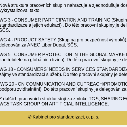
Nová struktura pracovních skupin nahrazuje a zjednodušuje dos
vykrystalizoval takto:
WG 3 - CONSUMER PARTICIPATION AND TRAINING (Skupina pr
standardizace a jejich edukaci) . Do této pracovní skupiny je
SČS.
WG 4 - PRODUCT SAFETY (Skupina pro bezpečnost výrobků). D
delegován za ANEC Libor Dupal, SČS.
WG 5 - CONSUMER PROTECTION IN THE GLOBAL MARKET P
spotřebitele na globálních trzích). Do této pracovní skupiny j
WG 18 - CONSUMERS' NEEDS IN SERVICES STANDARDIZATION
zájmy ve standardizaci služeb). Do této pracovní skupiny je d
WG 20 - ON COMMUNICATION AND OUTREACH/PROMOTION (
podporu zviditelnění). Do této pracovní skupiny je delegován 
Z dalších pracovních struktur stojí za zmínku TG 5, SHARING
WG5 TASK GROUP ON ARTIFICIAL INTELLIGENCE.
© Kabinet pro standardizaci, o. p. s.