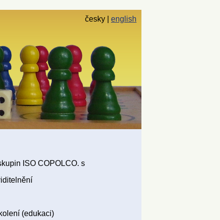
česky
english
ch skupin ISO COPOLCO. s
ditelnění
olení (edukaci)