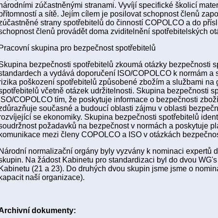
národními zúčastněnými stranami. Vyvíjí specifické školicí materi
přítomností a sítě. Jejím cílem je posilovat schopnost členů za
zúčastněné strany spotřebitelů do činností COPOLCO a do přísl
schopnost členů provádět doma zviditelnění spotřebitelských otá
Pracovní skupina pro bezpečnost spotřebitelů
Skupina bezpečnosti spotřebitelů zkoumá otázky bezpečnosti s
standardech a vydává doporučení ISO/COPOLCO k normám a so
rizika poškození spotřebitelů způsobené zbožím a službami na g
spotřebitelů včetně otázek udržitelnosti. Skupina bezpečnosti
ISO/COPOLCO tím, že poskytuje informace o bezpečnosti zboží a
zdůrazňuje současné a budoucí oblasti zájmu v oblasti bezpečn
rozvíjející se ekonomiky. Skupina bezpečnosti spotřebitelů ident
soudržnost požadavků na bezpečnost v normách a poskytuje plat
komunikace mezi členy COPOLCO a ISO v otázkách bezpečnos
Národní normalizační orgány byly vyzvány k nominaci expertů 
skupin. Na žádost Kabinetu pro standardizaci byl do dvou WG's
Kabinetu (21 a 23). Do druhých dvou skupin jsme jsme o nomi
kapacit naší organizace).
Archivní dokumenty: