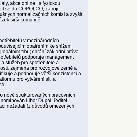
ály, akce online i s fyzickou
pojit se do COPOLCO, zapojit
ušných normalizačních komisí a zvýšit
zek širší komunitě.
potřebitelů v mezinárodních
uvisejícím opatřením ke snížení
lobálním trhu; chrání základní práva
 spotřebitelů podporuje management
 služeb pro spotřebitele a
osti, zejména pro rozvojové země a
ifikuje a podporuje větší konzistenci a
formu pro vytváření sítí a
ti.
do nově strukturovaných pracovních
 nominován Libor Dupal, ředitel
naci nežádali (z důvodů omezených