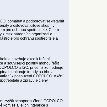
CO, pomáhat a podporovat sekretariát
riály a oslovovat cílové skupiny
m pro ochranu spotřebitele. Cílem
y z mezinárodních organizací a
troje pro ochranu spotřebitele a
tele a navrhuje akce k řešení
 a související politiky mohou řešit
ivy COPOLCO a ISO, přičemž zohledňuje
pina monitoruje trendy na trhu a
 opatření k posouzení COPOLCO. Akční
spotřebitele a zpravuje členy
ílem zvýšit schopnost členů COPOLCO
é komise a jejich interakce s