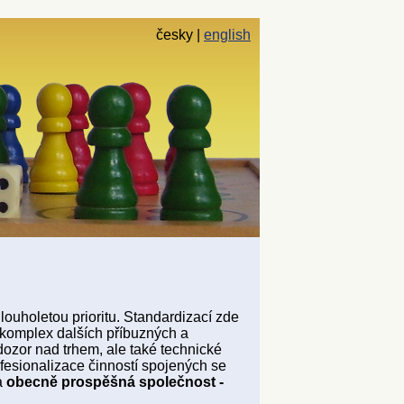
česky
english
louholetou prioritu. Standardizací zde
 komplex dalších příbuzných a
dozor nad trhem, ale také technické
esionalizace činností spojených se
a
obecně prospěšná společnost -