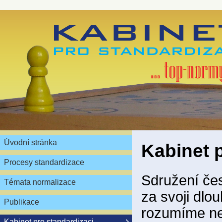
Úvodní stránka
Kabinet 
Procesy standardizace
Sdružení čes
Témata normalizace
za svoji dlou
Publikace
rozumíme ne
Kabinet pro standardizaci