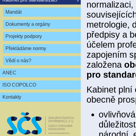
normalizaci,
Mandát
souvisejícíc
metrologie, 
Dokumenty a orgány
předpisy a 
Projekty podpory
účelem profe
Překládáme normy
zapojením sp
Vědí o nás?
založena
ob
pro standar
ANEC
ISO COPOLCO
Kabinet plní
Kontakty
obecně pros
ovlivňová
důležitos
národní, 