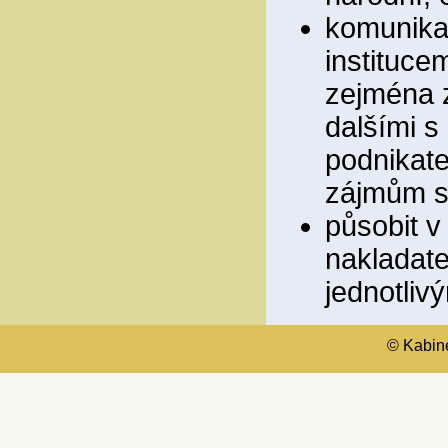
komunikac
instituce
zejména z
dalšími s
podnikate
zájmům sp
působit v
nakladate
jednotliv
© Kabinet