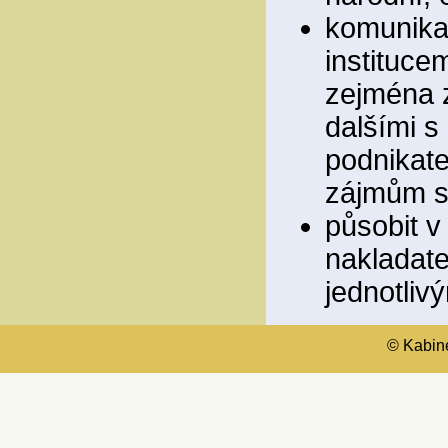
komunikac
instituce
zejména z
dalšími s
podnikate
zájmům sp
působit v
nakladate
jednotliv
© Kabinet