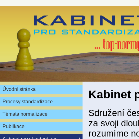
Úvodní stránka
Kabinet 
Procesy standardizace
Sdružení čes
Témata normalizace
za svoji dlou
Publikace
rozumíme ne
Kabinet pro standardizaci