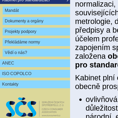
normalizaci,
Mandát
souvisejícíc
metrologie, 
Dokumenty a orgány
předpisy a 
Projekty podpory
účelem profe
Překládáme normy
zapojením sp
Vědí o nás?
založena
ob
pro standar
ANEC
ISO COPOLCO
Kabinet plní
Kontakty
obecně pros
ovlivňová
důležitos
národní, 