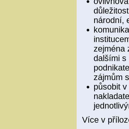
ovlivňová
důležitos
národní, 
komunikac
instituce
zejména z
dalšími s
podnikate
zájmům sp
působit v
nakladate
jednotliv
Více v přílo