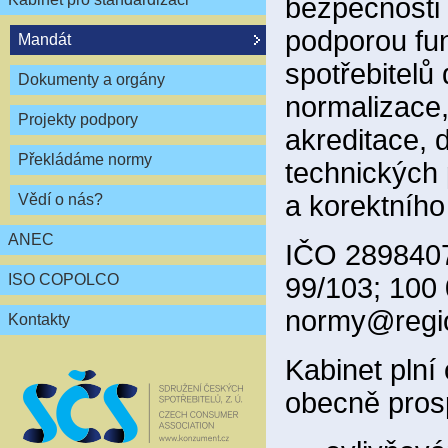
bezpečnosti 
podporou fun
Mandát
spotřebitelů
Dokumenty a orgány
normalizace,
Projekty podpory
akreditace, 
Překládáme normy
technických 
a korektního
Vědí o nás?
ANEC
IČO 2898407
ISO COPOLCO
99/103; 100
normy@regio
Kontakty
Kabinet plní
obecně pros