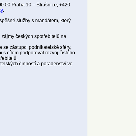
0 00 Praha 10 – Strašnice; +420
ty
.
ospěšné služby s mandátem, který
o zájmy českých spotřebitelů na
a se zástupci podnikatelské sféry,
i s cílem podporovat rozvoj čistého
ebitelů,
telských činností a poradenství ve