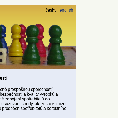
česky
english
aci
ecně prospěšnou společností
bezpečnosti a kvality výrobků a
né zapojení spotřebitelů do
 posuzování shody, akreditace, dozor
 prospěch spotřebitelů a korektního