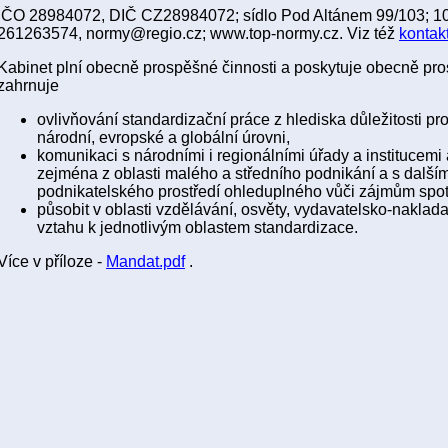
IČO 28984072, DIČ CZ28984072; sídlo Pod Altánem 99/103; 10
261263574, normy@regio.cz; www.top-normy.cz. Viz též
kontak
Kabinet plní obecně prospěšné činnosti a poskytuje obecně pr
zahrnuje
ovlivňování standardizační práce z hlediska důležitosti pr
národní, evropské a globální úrovni,
komunikaci s národními i regionálními úřady a institucemi 
zejména z oblasti malého a středního podnikání a s dalším
podnikatelského prostředí ohleduplného vůči zájmům spotř
působit v oblasti vzdělávání, osvěty, vydavatelsko-naklada
vztahu k jednotlivým oblastem standardizace.
Více v příloze -
Mandat.pdf
.