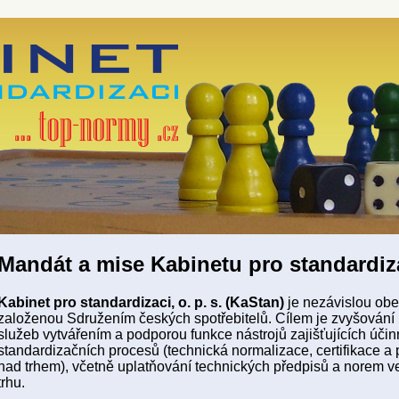
Mandát a mise Kabinetu pro standardiz
Kabinet pro standardizaci, o. p. s. (KaStan)
je nezávislou ob
založenou Sdružením českých spotřebitelů. Cílem je zvyšování 
služeb vytvářením a podporou funkce nástrojů zajišťujících účin
standardizačních procesů (technická normalizace, certifikace a
nad trhem), včetně uplatňování technických předpisů a norem ve
trhu.