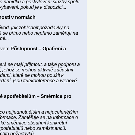
ro nabídku a poskytování služby spolu
ybavení, pokud je k dispozici...
nosti v normách
vod, jak zohlednit požadavky na
eré se přímo nebo nepřímo zaměřují na
mi...
ázvem
Přístupnost – Opatření a
erá se mají přijmout, a také podporu a
, jehož se mohou aktivně zúčastnit
odami, které se mohou použít k
edání, jsou telekonference a webové
 spotřebitelům – Směrnice pro
co nejjednotnějším a nejucelenějším
ormace. Zaměřuje se na informace o
pské směrnice obsahují konkrétní
 spotřebitelů nebo zaměstnanců.
ěchto požadavků.