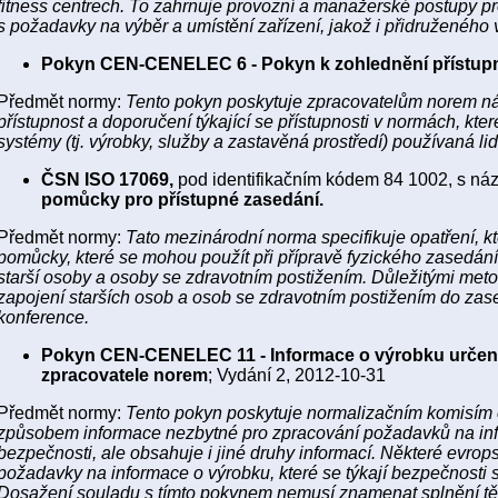
fitness centrech. To zahrnuje provozní a manažerské postupy p
s požadavky na výběr a umístění zařízení, jakož i přidruženého v
Pokyn CEN-CENELEC 6 - Pokyn k zohlednění přístup
Předmět normy:
Tento pokyn poskytuje zpracovatelům norem ná
přístupnost a doporučení týkající se přístupnosti v normách, kt
systémy (tj. výrobky, služby a zastavěná prostředí) používaná lid
ČSN ISO 17069,
pod identifikačním kódem 84 1002, s n
pomůcky pro přístupné zasedání.
Předmět normy:
Tato mezinárodní norma specifikuje opatření, kt
pomůcky, které se mohou použít při přípravě fyzického zasedání
starší osoby a osoby se zdravotním postižením. Důležitými met
zapojení starších osob a osob se zdravotním postižením do zas
konference.
Pokyn CEN-CENELEC 11 - Informace o výrobku určené
zpracovatele norem
; Vydání 2, 2012-10-31
Předmět normy:
Tento pokyn poskytuje normalizačním komisím 
způsobem informace nezbytné pro zpracování požadavků na inf
bezpečnosti, ale obsahuje i jiné druhy informací. Některé evro
požadavky na informace o výrobku, které se týkají bezpečnosti
Dosažení souladu s tímto pokynem nemusí znamenat splnění t