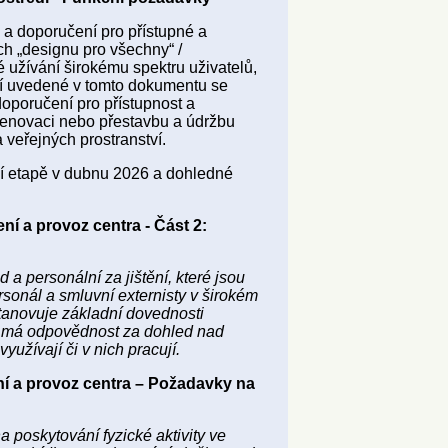
a doporučení pro přístupné a
ch „designu pro všechny“ /
 užívání širokému spektru uživatelů,
í uvedené v tomto dokumentu se
doporučení pro přístupnost a
 renovaci nebo přestavbu a údržbu
 veřejných prostranství.
ní etapě v dubnu 2026 a dohledné
í a provoz centra - Část 2:
 personální za jištění, které jsou
rsonál a smluvní externisty v širokém
stanovuje základní dovednosti
ý má odpovědnost za dohled nad
využívají či v nich pracují.
í a provoz centra – Požadavky na
 poskytování fyzické aktivity ve