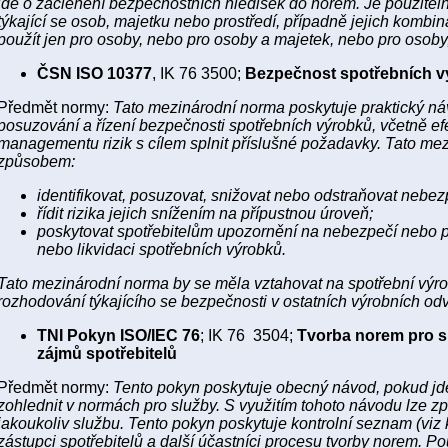
jde o začlenění bezpečnostních hledisek do norem. Je použiteln
týkající se osob, majetku nebo prostředí, případně jejich kombi
použít jen pro osoby, nebo pro osoby a majetek, nebo pro osoby,
ČSN ISO 10377
, IK 76 3500;
Bezpečnost spotřebních v
Předmět normy:
Tato mezinárodní norma poskytuje praktický ná
posuzování a řízení bezpečnosti spotřebních výrobků, včetně ef
managementu rizik s cílem splnit příslušné požadavky. Tato me
způsobem:
identifikovat, posuzovat, snižovat nebo odstraňovat nebez
řídit rizika jejich snížením na přípustnou úroveň;
poskytovat spotřebitelům upozornění na nebezpečí nebo 
nebo likvidaci spotřebních výrobků.
Tato mezinárodní norma by se měla vztahovat na spotřební výrob
rozhodování týkajícího se bezpečnosti v ostatních výrobních odv
TNI Pokyn ISO/IEC 76
; IK 76 3504;
Tvorba norem pro s
zájmů spotřebitelů
Předmět normy:
Tento pokyn poskytuje obecný návod, pokud jde 
zohlednit v normách pro služby. S využitím tohoto návodu lze 
jakoukoliv službu. Tento pokyn poskytuje kontrolní seznam (viz 
zástupci spotřebitelů a další účastníci procesu tvorby norem. P