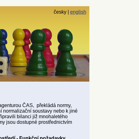
česky
english
 agenturou ČAS, překládá normy,
í normalizační soustavy nebo k jiné
ipravili bilanci již mnohaletého
my jsou dostupné prostřednictvím
ostředí - Funkční požadavky