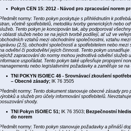
Pokyn CEN 15: 2012 - Návod pro zpracování norem pr
Předmět normy:
Tento pokyn poskytuje s přihlédnutím k potře
stran, včetně spotřebitelů, metodiku tvorby generických nebo od
služeb. Tento pokyn je koncipován tak, aby podporoval všechny
v oblasti služeb nebo se na jejich tvorbě podílejí, ať už ve ve
obchodních vztahů mezi obchodními společnostmi, vztahu mezi 
správou (2.5), obchodní společností a spotřebitelem nebo mezi s
na odvětví či pododvětví jejich činnosti. Tento pokyn usnadňuje 
jejichž zapracování do normy mohou jednotlivá odvětví služeb 
informace uspořádat. Tento pokyn také upřesňuje propojení no
managementu nebo legislativními požadavky a zaměřuje se na os
TNI POKYN ISO/IEC 46 - Srovnávací zkoušení spotřebn
– Obecné zásady;
IK 76 3505
Předmět normy:
Tento dokument stanovuje obecné zásady pro 
výrobků a služeb pro účely informování spotřebitelů. Nevztahuj
posuzování shody.
TNI Pokyn ISO/IEC 51;
IK 76 3503;
Bezpečnostní hledisk
do norem
Předmět normy:
Tento pokyn stanovuje požadavky a přináší do