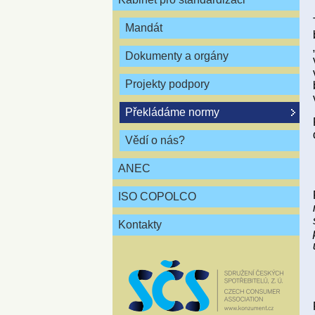
Mandát
Dokumenty a orgány
Projekty podpory
Překládáme normy
Vědí o nás?
ANEC
ISO COPOLCO
Kontakty