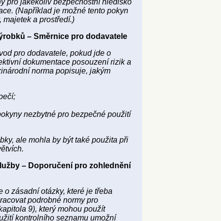
ý pro jakékoliv bezpečnostní hledisko
nace. (Například je možné tento pokyn
 majetek a prostředí.)
ýrobků – Směrnice pro dodavatele
vod pro dodavatele, pokud jde o
ektivní dokumentace posouzení rizik a
zinárodní norma popisuje, jakým
pečí;
pokyny nezbytné pro bezpečné použití
ky, ale mohla by být také použita při
ětvích.
lužby – Doporučení pro zohlednění
o zásadní otázky, které je třeba
zpracovat podrobné normy pro
kapitola 9), který mohou použít
oužití kontrolního seznamu umožní