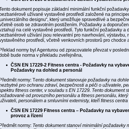
Tento dokument popisuje základní minimální funkční požadavky 
bezbariérově užívané vystavěné prostředí založené na principe
„univerzálního designu“, který umožňuje spravedlivé a bezpečné
včetně osob se zdravotním postižením. Požadavky a doporučen
vztahují na celé vystavěné prostředí. Tyto funkční požadavky a 
bezbariérové užívání jsou relevantní pro navrhování, výstavbu,
vystavěného prostředí, včetně venkovních prostorů pro chodce a
Překlad normy byl Agenturou od zpracovatele převzat v posled
době bude norma v překladu zveřejněna,
ČSN EN 17229-2 Fitness centra - Požadavky na vybaven
Požadavky na dohled a personál
Předmět normy: T
ento dokument stanovuje požadavky na dohled a
nezbytné pro ochranu zdraví, bezpečnosti a péči o uživatele, pe
spektru fitness center, v souladu s EN 17229. Tento dokument 
požadované od provozního personálu a fitness personálu, kter
uživateli, personálem a smluvními externisty, kteří fitness centra 
ČSN EN 17229 Fitness centra – Požadavky na vybaven
provoz a řízení
Předmět normy:
Tento dokument stanoví minimální požadavky na