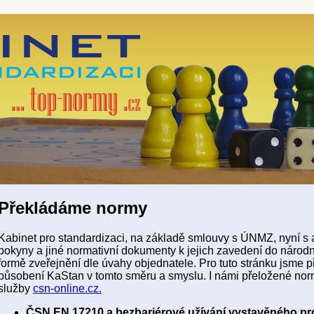
Překládáme normy
Kabinet pro standardizaci, na základě smlouvy s ÚNMZ, nyní s
pokyny a jiné normativní dokumenty k jejich zavedení do národn
formě zveřejnění dle úvahy objednatele. Pro tuto stránku jsme př
působení KaStan v tomto směru a smyslu. I námi přeložené nor
služby
csn-online.cz.
ČSN EN 17210 a bezbariérové užívání vystavěného pr