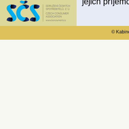
jejich příje
© Kabinet