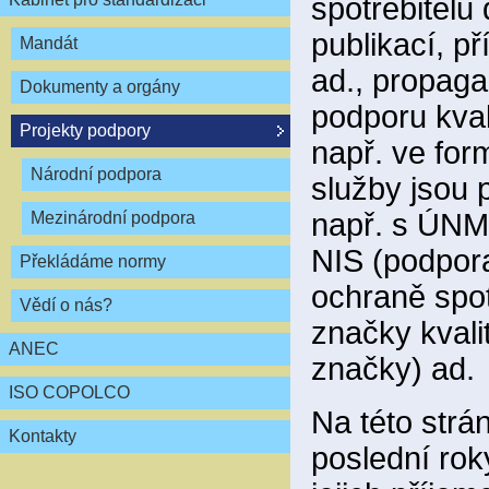
spotřebitelů
publikací, p
Mandát
ad., propagac
Dokumenty a orgány
podporu kval
Projekty podpory
např. ve for
Národní podpora
služby jsou 
např. s ÚNM
Mezinárodní podpora
NIS (podpora
Překládáme normy
ochraně spotř
Vědí o nás?
značky kvali
ANEC
značky) ad.
ISO COPOLCO
Na této strá
Kontakty
poslední rok