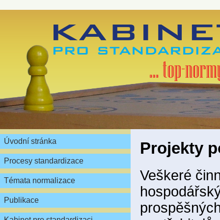
Úvodní stránka
Projekty 
Procesy standardizace
Veškeré činn
Témata normalizace
hospodářským
Publikace
prospěšných 
Kabinet pro standardizaci