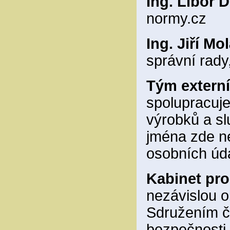
Ing. Libor D
normy.cz
Ing. Jiří Mo
správní rad
Tým externí
spolupracuj
výrobků a sl
jména zde n
osobních úd
Kabinet pro
nezávislou 
Sdružením če
bezpečnosti 