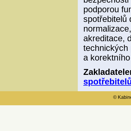
podporou fun
spotřebitelů
normalizace,
akreditace, 
technických 
a korektního
Zakladatel
spotřebitelů
© Kabinet