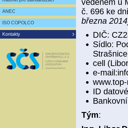
vedeném u M
č. 696 ke dn
ANEC
března 2014
ISO COPOLCO
DIČ: CZ2
Kontakty
Sídlo: Po
Strašnice
cell (Lib
e-mail:i
www.top-
ID datov
Bankovní 
Tým
: