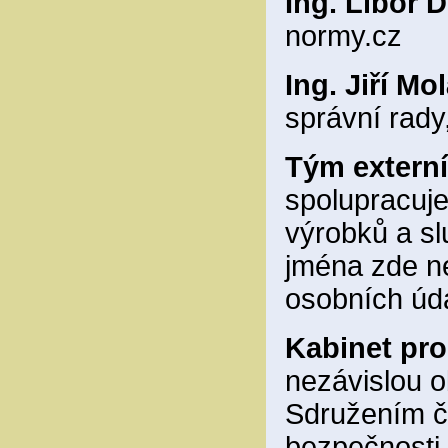
Ing. Libor D
normy.cz
Ing. Jiří Mo
správní rad
Tým externí
spolupracuj
výrobků a sl
jména zde n
osobních úd
Kabinet pro
nezávislou 
Sdružením če
bezpečnosti 