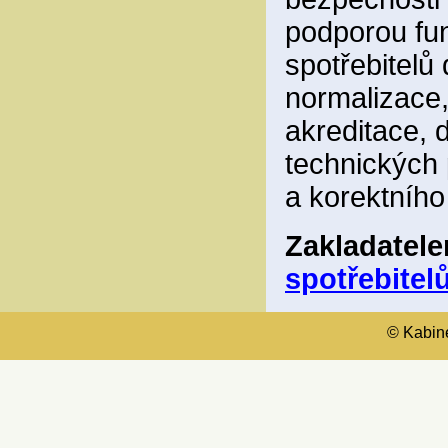
podporou fun
spotřebitelů
normalizace,
akreditace, 
technických 
a korektního
Zakladatel
spotřebitelů
© Kabinet