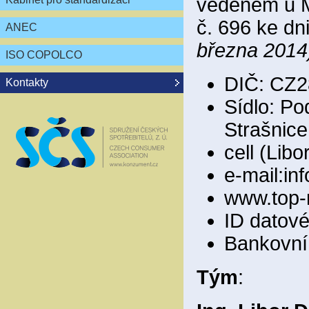
vedeném u M
č. 696 ke dn
ANEC
března 2014
ISO COPOLCO
DIČ: CZ2
Kontakty
Sídlo: Po
Strašnice
cell (Lib
e-mail:i
www.top-
ID datov
Bankovní 
Tým
: