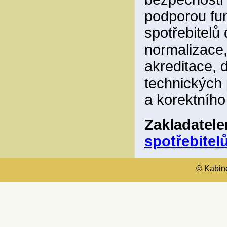
podporou fun
spotřebitelů
normalizace,
akreditace, 
technických 
a korektního
Zakladatel
spotřebitelů
© Kabinet