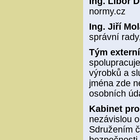
Ing. Libor D
normy.cz
Ing. Jiří Mo
správní rad
Tým externí
spolupracuj
výrobků a sl
jména zde n
osobních úd
Kabinet pro
nezávislou 
Sdružením če
bezpečnosti 