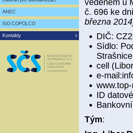
vedeném u M
č. 696 ke dn
ANEC
března 2014
ISO COPOLCO
DIČ: CZ2
Kontakty
Sídlo: Po
Strašnice
cell (Lib
e-mail:i
www.top-
ID datov
Bankovní 
Tým
: