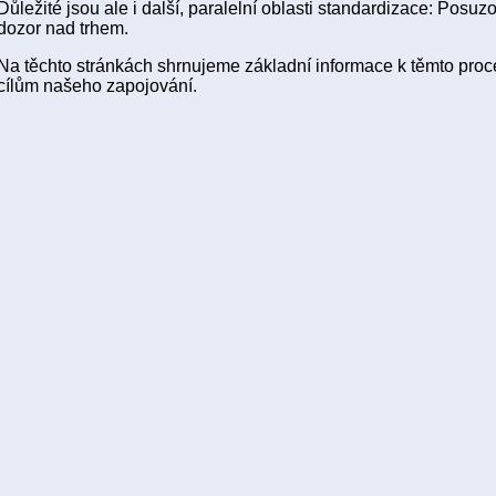
Důležité jsou ale i další, paralelní oblasti standardizace: Posuz
dozor nad trhem.
Na těchto stránkách shrnujeme základní informace k těmto pr
cílům našeho zapojování.