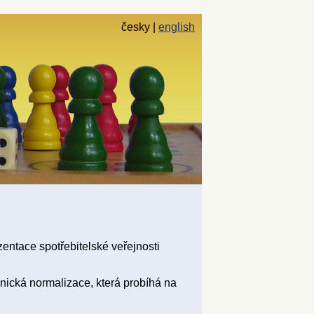
česky
english
zentace spotřebitelské veřejnosti
hnická normalizace, která probíhá na