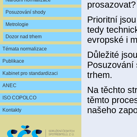
prosazovat?
Posuzování shody
Prioritní js
Metrologie
tedy technic
Dozor nad trhem
evropské i m
Témata normalizace
Důležité jsou
Publikace
Posuzování s
trhem.
Kabinet pro standardizaci
ANEC
Na těchto st
těmto proce
ISO COPOLCO
našeho zapo
Kontakty