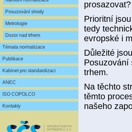
prosazovat?
Posuzování shody
Prioritní js
Metrologie
tedy technic
Dozor nad trhem
evropské i m
Témata normalizace
Důležité jsou
Publikace
Posuzování s
trhem.
Kabinet pro standardizaci
ANEC
Na těchto st
těmto proce
ISO COPOLCO
našeho zapo
Kontakty