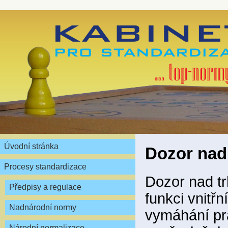
Úvodní stránka
Dozor nad
Procesy standardizace
Dozor nad tr
Předpisy a regulace
funkci vnitřn
Nadnárodní normy
vymáhání prá
Národní normalizace