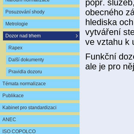
popř. služeb
obecného zá
Posuzování shody
hlediska och
Metrologie
vytváření s
Dozor nad trhem
ve vztahu k 
Rapex
Funkční dozo
Další dokumenty
ale je pro n
Pravidla dozoru
Témata normalizace
Publikace
Kabinet pro standardizaci
ANEC
ISO COPOLCO