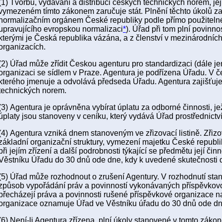
(1) Tvorbu, vydávání a distribuci českých technických norem, je
vymezeném tímto zákonem zaručuje stát. Plnění těchto úkolů zaj
normalizačním orgánem České republiky podle přímo použiteln
upravujícího evropskou normalizaci
*
). Úřad při tom plní povinno
kterými je Česká republika vázána, a z členství v mezinárodní
organizacích.
(2) Úřad může zřídit Českou agenturu pro standardizaci (dále je
organizaci se sídlem v Praze. Agentura je podřízena Úřadu. V čel
kterého jmenuje a odvolává předseda Úřadu. Agentura zajišťuje 
technických norem.
(3) Agentura je oprávněna vybírat úplatu za odborné činnosti, je
úplaty jsou stanoveny v ceníku, který vydává Úřad prostřednict
(4) Agentura vzniká dnem stanoveným ve zřizovací listině. Zřiz
základní organizační struktury, vymezení majetku České republ
při jejím zřízení a další podrobnosti týkající se předmětu její či
Věstníku Úřadu do 30 dnů ode dne, kdy k uvedené skutečnosti 
(5) Úřad může rozhodnout o zrušení Agentury. V rozhodnutí stan
způsob vypořádání práv a povinností vykonávaných příspěvkovou
přecházejí práva a povinnosti rušené příspěvkové organizace n
organizace oznamuje Úřad ve Věstníku úřadu do 30 dnů ode dne
(6) Není-li Agentura zřízena, plní úkoly stanovené v tomto zák