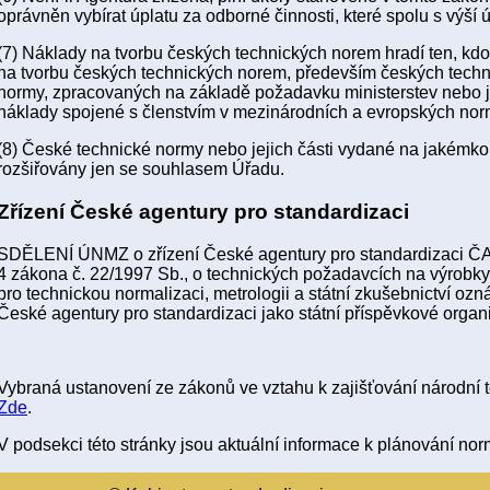
oprávněn vybírat úplatu za odborné činnosti, které spolu s výší 
(7) Náklady na tvorbu českých technických norem hradí ten, kdo
na tvorbu českých technických norem, především českých techn
normy, zpracovaných na základě požadavku ministerstev nebo j
náklady spojené s členstvím v mezinárodních a evropských norm
(8) České technické normy nebo jejich části vydané na jakémko
rozšiřovány jen se souhlasem Úřadu.
Zřízení České agentury pro standardizaci
SDĚLENÍ ÚNMZ o zřízení České agentury pro standardizaci ČAS
4 zákona č. 22/1997 Sb., o technických požadavcích na výrobky
pro technickou normalizaci, metrologii a státní zkušebnictví ozná
České agentury pro standardizaci jako státní příspěvkové organ
Vybraná ustanovení ze zákonů ve vztahu k zajišťování národní 
Zde
.
V podsekci této stránky jsou aktuální informace k plánování n