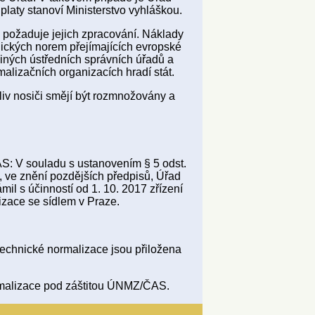
úplaty stanoví Ministerstvo vyhláškou.
 požaduje jejich zpracování. Náklady
ických norem přejímajících evropské
iných ústředních správních úřadů a
alizačních organizacích hradí stát.
liv nosiči smějí být rozmnožovány a
: V souladu s ustanovením § 5 odst.
, ve znění pozdějších předpisů, Úřad
mil s účinností od 1. 10. 2017 zřízení
izace se sídlem v Praze.
technické normalizace jsou přiložena
ormalizace pod záštitou ÚNMZ/ČAS.