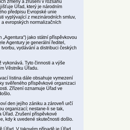
jich změny a zrušení v rozsahu
išťuje Úřad, který je národním
ého předpisu Evropské unie
sti vyplývající z mezinárodních smluv,
ch a evropských normalizačních
n „Agentura“) jako státní příspěvkovou
e Agentury je generální ředitel,
tvorbu, vydávání a distribuci českých
ž vykonává. Tyto činnosti a výše
vím Věstníku Úřadu.
ovací listina dále obsahuje vymezení
iky svěřeného příspěvkové organizaci
nnosti. Zřízení oznamuje Úřad ve
došlo.
oví den jejího zániku a zároveň určí
 organizací; nestane-li se tak,
a Úřad. Zrušení příspěvkové
, kdy k uvedené skutečnosti došlo.
oně Úřad. V takovém případě je Úřad