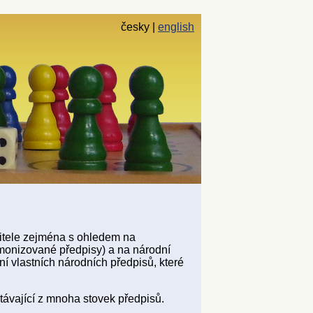
česky
english
bitele zejména s ohledem na
rmonizované předpisy) a na národní
í vlastních národních předpisů, které
stávající z mnoha stovek předpisů.