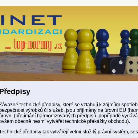
Předpisy
Závazné technické předpisy, které se vztahují k zájmům spotře
bezpečnost výrobků či služeb, jsou přijímány na úrovni EU (ha
úrovni (přejímání harmonizovaných předpisů, popřípadě vydáván
ovšem obecně nesmí vytvářet technické překážky obchodu).
Technické předpisy tak vytvářejí velmi složitý právní systém, se