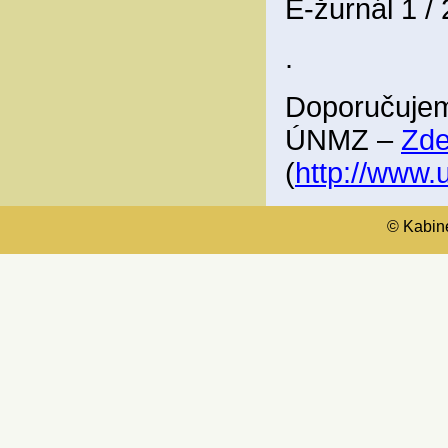
E-žurnál 1 /
.
Doporučujem
ÚNMZ –
Zd
(
http://www
© Kabinet