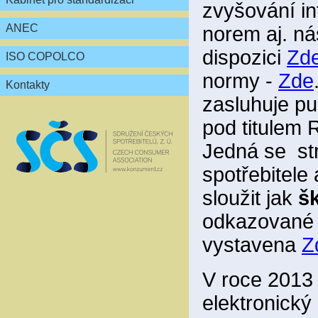
zvyšování in
ANEC
norem aj. ná
dispozici
Zd
ISO COPOLCO
normy -
Zde
Kontakty
zasluhuje pu
pod titul
Jedná se st
spotřebitele
sloužit jak
šk
odkazované a
vystavena
Z
V roce 2013 
elektronický