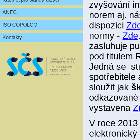
zvyšování in
ANEC
norem aj. ná
dispozici
Zd
ISO COPOLCO
normy -
Zde
Kontakty
zasluhuje pu
pod titul
Jedná se st
spotřebitele
sloužit jak
šk
odkazované a
vystavena
Z
V roce 2013 
elektronický