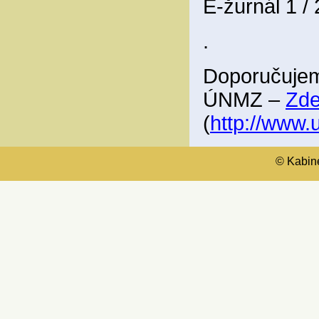
E-žurnál 1 /
.
Doporučujem
ÚNMZ –
Zd
(
http://www
© Kabinet