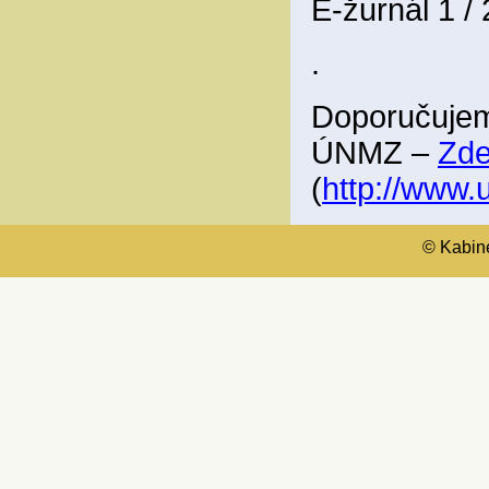
E-žurnál 1 /
.
Doporučujem
ÚNMZ –
Zd
(
http://www
© Kabinet