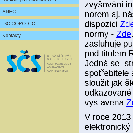
zvyšování in
ANEC
norem aj. ná
dispozici
Zd
ISO COPOLCO
normy -
Zde
Kontakty
zasluhuje pu
pod titul
Jedná se st
spotřebitele
sloužit jak
šk
odkazované a
vystavena
Z
V roce 2013 
elektronický