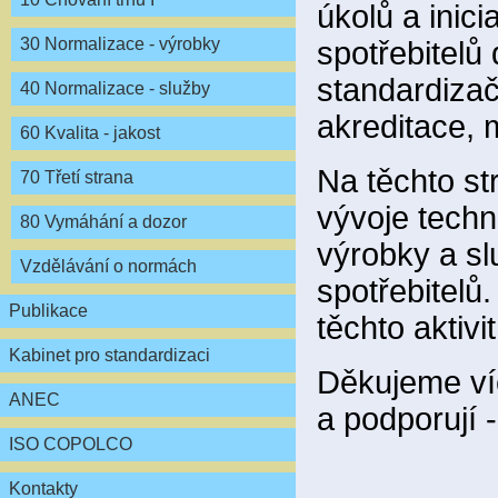
úkolů a inici
30 Normalizace - výrobky
spotřebitelů
standardiza
40 Normalizace - služby
akreditace, m
60 Kvalita - jakost
Na těchto s
70 Třetí strana
vývoje techn
80 Vymáhání a dozor
výrobky a sl
Vzdělávání o normách
spotřebitelů
Publikace
těchto aktivi
Kabinet pro standardizaci
Děkujeme víc
ANEC
a podporují 
ISO COPOLCO
Kontakty