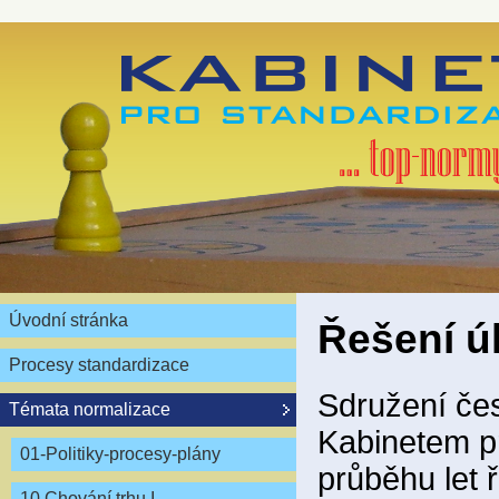
Úvodní stránka
Řešení ú
Procesy standardizace
Sdružení čes
Témata normalizace
Kabinetem pr
01-Politiky-procesy-plány
průběhu let ř
10 Chování trhu I