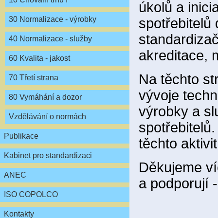
úkolů a inici
30 Normalizace - výrobky
spotřebitelů
standardiza
40 Normalizace - služby
akreditace, m
60 Kvalita - jakost
Na těchto s
70 Třetí strana
vývoje techn
80 Vymáhání a dozor
výrobky a sl
Vzdělávání o normách
spotřebitelů
Publikace
těchto aktivi
Kabinet pro standardizaci
Děkujeme víc
ANEC
a podporují 
ISO COPOLCO
Kontakty