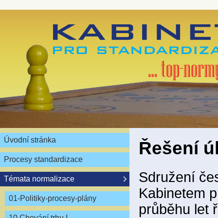
Úvodní stránka
Řešení ú
Procesy standardizace
Sdružení čes
Témata normalizace
Kabinetem pr
01-Politiky-procesy-plány
průběhu let ř
10 Chování trhu I