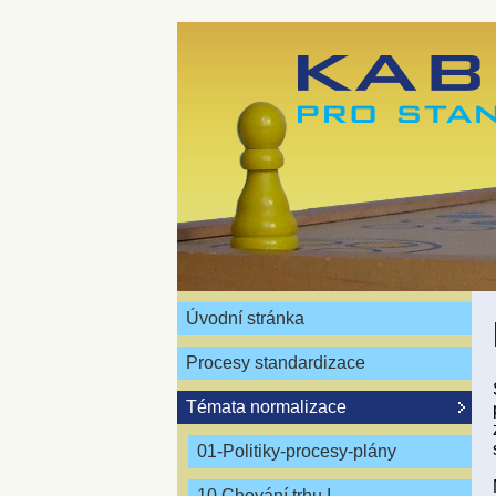
Úvodní stránka
Procesy standardizace
Témata normalizace
01-Politiky-procesy-plány
10 Chování trhu I