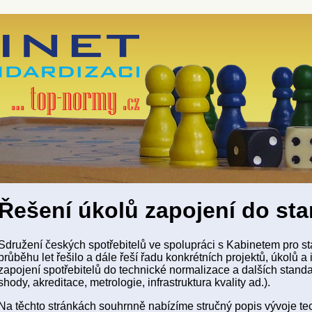
Řešení úkolů zapojení do st
Sdružení českých spotřebitelů ve spolupráci s Kabinetem pro sta
průběhu let řešilo a dále řeší řadu konkrétních projektů, úkolů a i
zapojení spotřebitelů do technické normalizace a dalších stan
shody, akreditace, metrologie, infrastruktura kvality ad.).
Na těchto stránkách souhrnně nabízíme stručný popis vývoje t