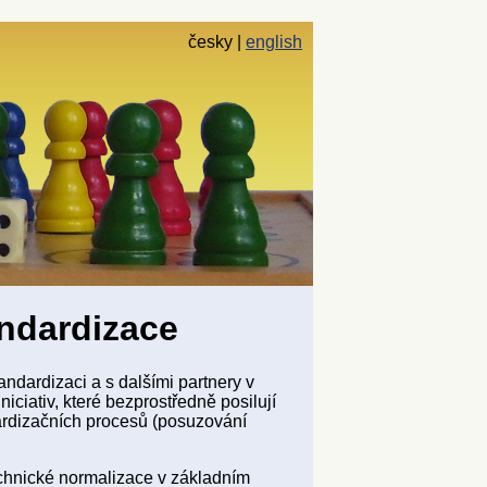
česky
english
andardizace
ndardizaci a s dalšími partnery v
niciativ, které bezprostředně posilují
dardizačních procesů (posuzování
echnické normalizace v základním