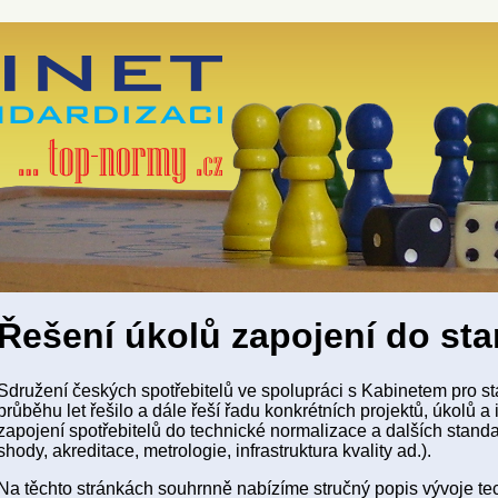
Řešení úkolů zapojení do st
Sdružení českých spotřebitelů ve spolupráci s Kabinetem pro sta
průběhu let řešilo a dále řeší řadu konkrétních projektů, úkolů a i
zapojení spotřebitelů do technické normalizace a dalších stan
shody, akreditace, metrologie, infrastruktura kvality ad.).
Na těchto stránkách souhrnně nabízíme stručný popis vývoje t