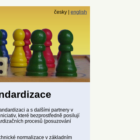
česky
english
andardizace
ndardizaci a s dalšími partnery v
niciativ, které bezprostředně posilují
dardizačních procesů (posuzování
echnické normalizace v základním