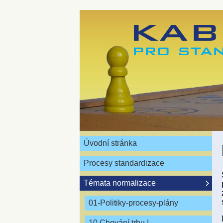
Úvodní stránka
Procesy standardizace
Témata normalizace
01-Politiky-procesy-plány
10 Chování trhu I