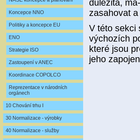
důležitá, má
zasahovat a 
Koncepce NNO
Politiky a koncepce EU
V této sekci
výchozích po
ENO
které jsou p
Strategie ISO
jeho zapojen
Zastoupení v ANEC
Koordinace COPOLCO
Reprezentace v národních
orgánech
10 Chování trhu I
30 Normalizace - výrobky
40 Normalizace - služby