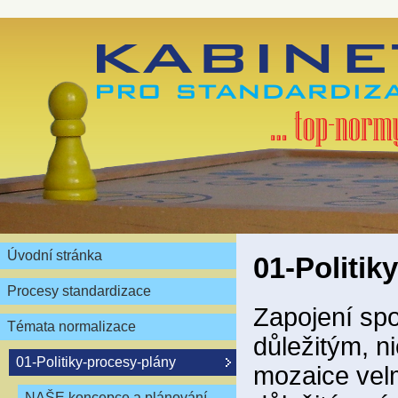
Úvodní stránka
01-Politik
Procesy standardizace
Zapojení spo
Témata normalizace
důležitým, 
01-Politiky-procesy-plány
mozaice velm
NAŠE koncepce a plánování