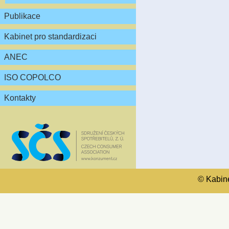
Publikace
Kabinet pro standardizaci
ANEC
ISO COPOLCO
Kontakty
© Kabinet