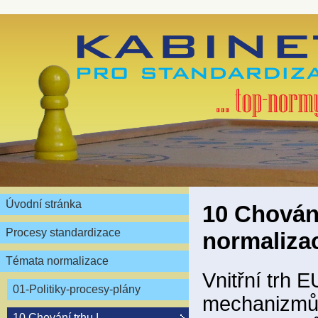
Úvodní stránka
10 Chování
Procesy standardizace
normaliza
Témata normalizace
Vnitřní trh E
01-Politiky-procesy-plány
mechanizmů,
10 Chování trhu I