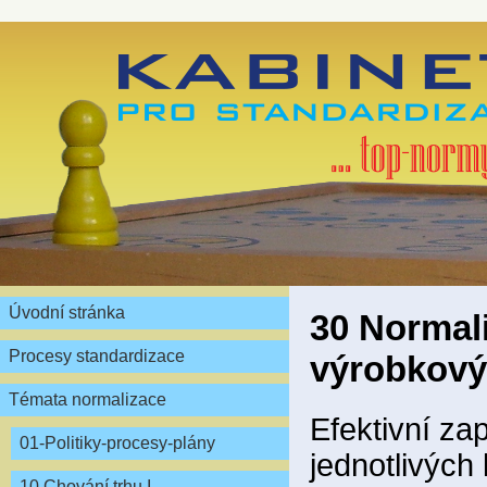
Úvodní stránka
30 Normali
Procesy standardizace
výrobkový
Témata normalizace
Efektivní za
01-Politiky-procesy-plány
jednotlivých
10 Chování trhu I