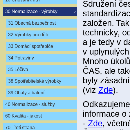
Sdružení čes
standardizac
30 Normalizace - výrobky
založen. Tak
31 Obecná bezpečnost
technicky, o
32 Výrobky pro děti
a je tedy v
33 Domácí spotřebiče
v uplynulýc
34 Potraviny
Mnoho úkolů
ČAS, ale tak
35 Léčiva
byly zásadní
38 Spotřebitelské výrobky
(viz
Zde
).
39 Obaly a balení
Odkazujeme 
40 Normalizace - služby
informace o 
60 Kvalita - jakost
-
Zde
, včetn
70 Třetí strana