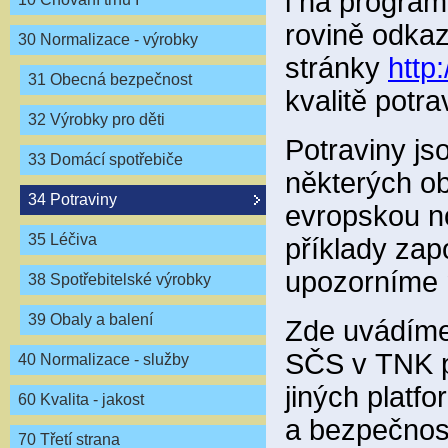
i na program
rovině odka
30 Normalizace - výrobky
stránky
http:
31 Obecná bezpečnost
kvalitě potr
32 Výrobky pro děti
Potraviny js
33 Domácí spotřebiče
některých ob
34 Potraviny
evropskou no
35 Léčiva
příklady zap
upozorníme
38 Spotřebitelské výrobky
39 Obaly a balení
Zde uvádíme 
SČS v TNK pr
40 Normalizace - služby
jiných platf
60 Kvalita - jakost
a bezpečnost
70 Třetí strana