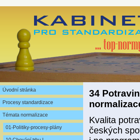
Úvodní stránka
34 Potravin
normaliza
Procesy standardizace
Témata normalizace
Kvalita potr
01-Politiky-procesy-plány
českých spot
10 Chování trhu I