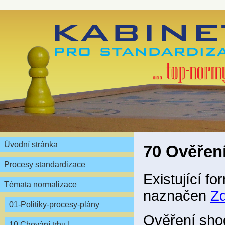
Úvodní stránka
70 Ověření
Procesy standardizace
Existující f
Témata normalizace
naznačen
Z
01-Politiky-procesy-plány
Ověření sho
10 Chování trhu I