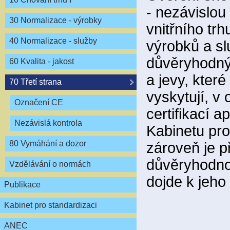
- nezávislou
30 Normalizace - výrobky
vnitřního tr
40 Normalizace - služby
výrobků a sl
důvěryhodným
60 Kvalita - jakost
a jevy, které
70 Třetí strana
vyskytují, v
Označení CE
certifikací 
Nezávislá kontrola
Kabinetu pro
80 Vymáhání a dozor
zároveň je p
důvěryhodnos
Vzdělávání o normách
dojde k jeho
Publikace
Kabinet pro standardizaci
ANEC