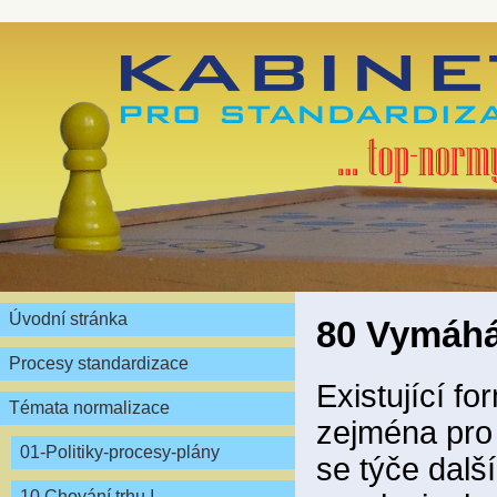
Úvodní stránka
80 Vymáhá
Procesy standardizace
Existující f
Témata normalizace
zejména pro
01-Politiky-procesy-plány
se týče dalš
10 Chování trhu I