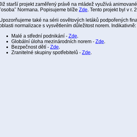
Již starší projekt zaměřený právě na mládež využívá animované 
"osoba" Normana. Popisujeme blíže
Zde
. Tento projekt byl v 
Upozorňujeme také na sérii osvětových letáků podpořených fi
oblasti normalizace s vysvětlením důležitost norem. Indikativně:
Malé a střední podnikání -
Zde
.
Globální úloha mezinárodních norem -
Zde
.
Bezpečnost dětí -
Zde
.
Zranitelné skupiny spotřebitelů -
Zde
.