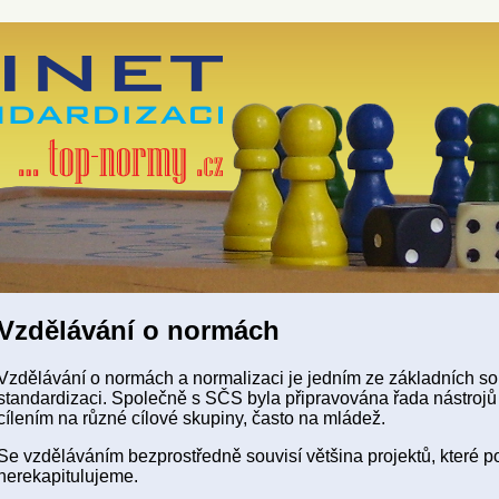
Vzdělávání o normách
Vzdělávání o normách a normalizaci je jedním ze základních souč
standardizaci. Společně s SČS byla připravována řada nástrojů 
cílením na různé cílové skupiny, často na mládež.
Se vzděláváním bezprostředně souvisí většina projektů, které 
nerekapitulujeme.