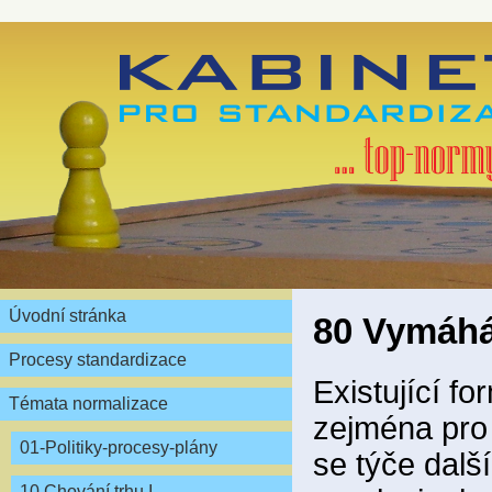
Úvodní stránka
80 Vymáhá
Procesy standardizace
Existující f
Témata normalizace
zejména pro
01-Politiky-procesy-plány
se týče dalš
10 Chování trhu I